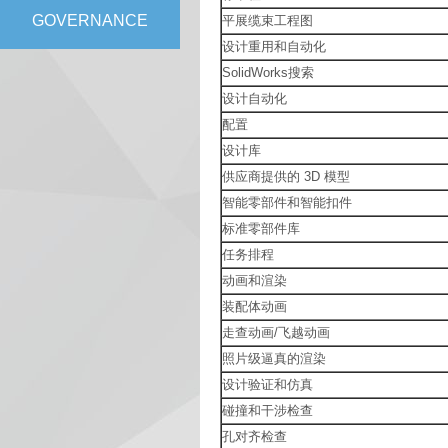
GOVERNANCE
平展缆束工程图
设计重用和自动化
SolidWorks搜索
设计自动化
配置
设计库
供应商提供的 3D 模型
智能零部件和智能扣件
标准零部件库
任务排程
动画和渲染
装配体动画
走查动画/飞越动画
照片级逼真的渲染
设计验证和仿真
碰撞和干涉检查
孔对齐检查