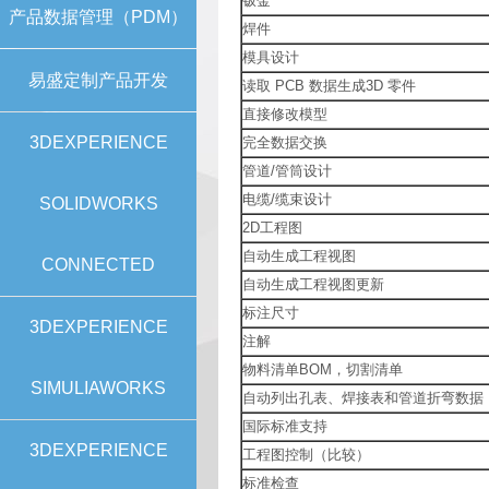
钣金
产品数据管理（PDM）
焊件
模具设计
易盛定制产品开发
读取 PCB 数据生成3D 零件
直接修改模型
3DEXPERIENCE
完全数据交换
管道/管筒设计
电缆/缆束设计
SOLIDWORKS
2D工程图
自动生成工程视图
CONNECTED
自动生成工程视图更新
标注尺寸
3DEXPERIENCE
注解
物料清单BOM，切割清单
SIMULIAWORKS
自动列出孔表、焊接表和管道折弯数据
国际标准支持
3DEXPERIENCE
工程图控制（比较）
标准检查