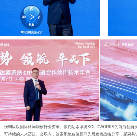
，强调应以国际格局洞察行业变革。依托达索系统SOLIDWORKS的前沿创
、可持续的未来迈进。会场内，达索系统各位领导先后发表战略分享，凝聚共