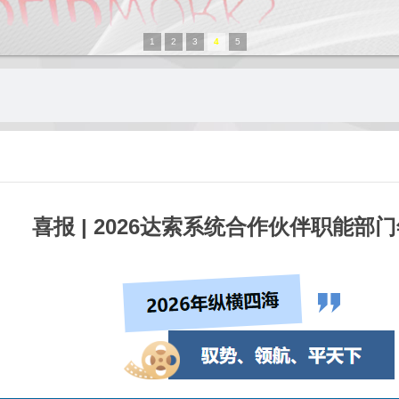
1
2
3
4
5
喜报 | 2026达索系统合作伙伴职能部