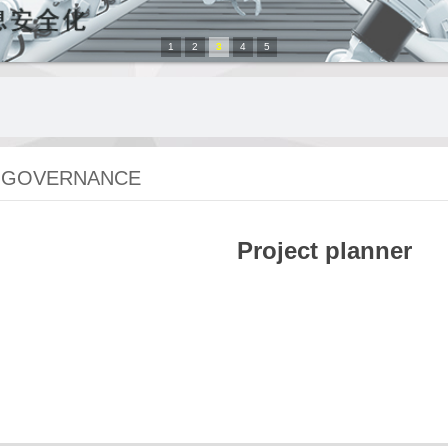
1
2
3
4
5
 GOVERNANCE
Project planner