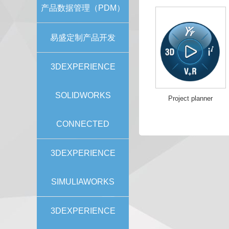
产品数据管理（PDM）
易盛定制产品开发
3DEXPERIENCE
SOLIDWORKS
Project planner
CONNECTED
3DEXPERIENCE
SIMULIAWORKS
3DEXPERIENCE