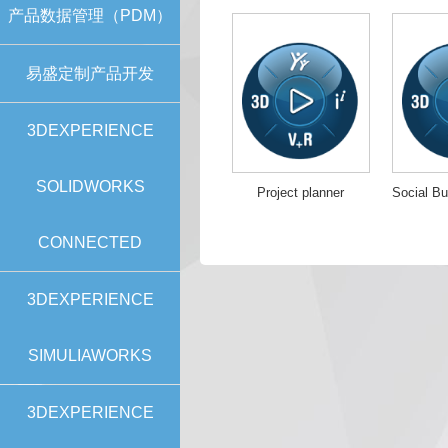
产品数据管理（PDM）
易盛定制产品开发
3DEXPERIENCE
SOLIDWORKS
Project planner
CONNECTED
3DEXPERIENCE
SIMULIAWORKS
3DEXPERIENCE