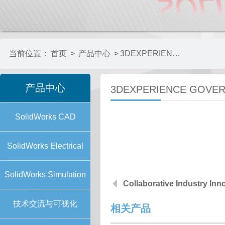
当前位置：
首页
>
产品中心
>
3DEXPERIENCE GOVERNANCE
产品中心
3DEXPERIENCE GOVE
SolidWorks CAD
SolidWorks Electrical
SolidWorks Simulation
Collaborative Industry Inn
技术交流与可视化
相关产品