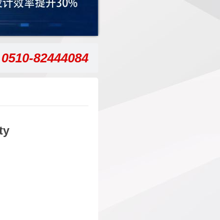
0510-82444084
ty