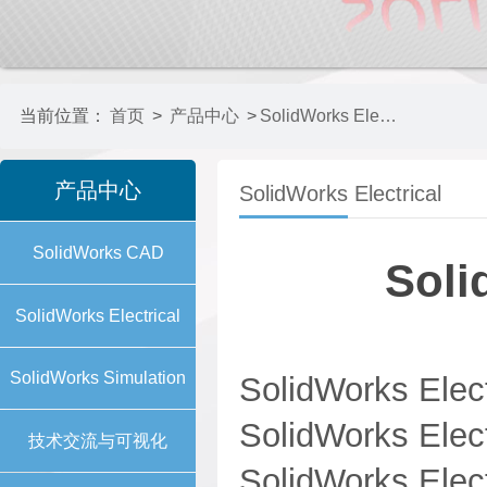
当前位置：
首页
>
产品中心
>
SolidWorks Electrical
产品中心
SolidWorks Electrical
SolidWorks CAD
Soli
SolidWorks Electrical
SolidWorks Simulation
SolidWorks Elec
SolidWorks Elec
技术交流与可视化
SolidWorks