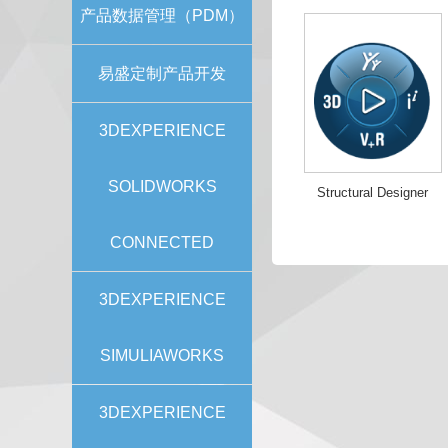
产品数据管理（PDM）
易盛定制产品开发
3DEXPERIENCE
SOLIDWORKS
Structural Designer
CONNECTED
3DEXPERIENCE
SIMULIAWORKS
3DEXPERIENCE