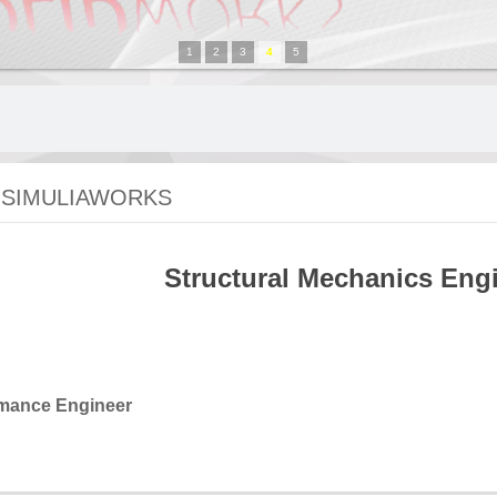
1
2
3
4
5
 SIMULIAWORKS
Structural Mechanics Eng
rmance Engineer