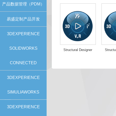
产品数据管理（PDM）
易盛定制产品开发
3DEXPERIENCE
SOLIDWORKS
Structural Designer
Structu
CONNECTED
3DEXPERIENCE
SIMULIAWORKS
3DEXPERIENCE