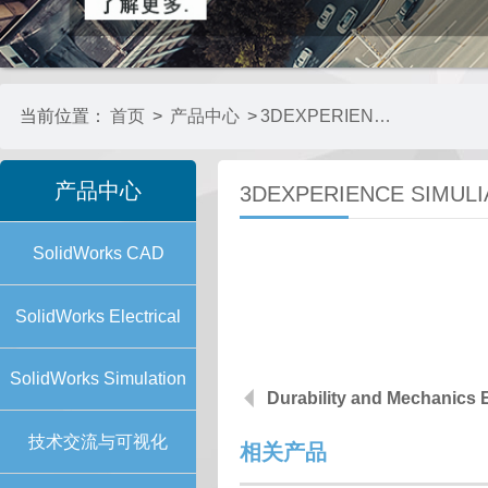
当前位置：
首页
>
产品中心
>
3DEXPERIENCE SIMULIAWORKS
产品中心
3DEXPERIENCE SIMUL
SolidWorks CAD
SolidWorks Electrical
SolidWorks Simulation
Durability and Mechanics 
技术交流与可视化
相关产品